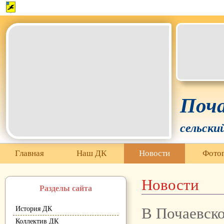
Белгородская область Грайворонский муниципальный окр
Поча
сельски
Главная
Наш ДК
Новости
Фотог
Новости
Разделы сайта
В Почаевск
История ДК
Коллектив ДК