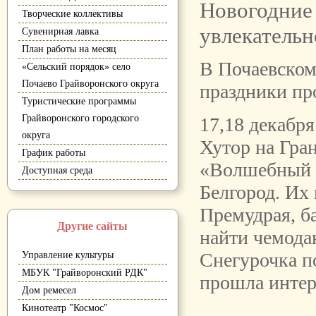
Новогодние
Творческие коллективы
увлекательн
Сувенирная лавка
План работы на месяц
В Почаевско
«Сельский порядок» село
Почаево Грайворонского округа
праздники п
Туристические программы
Грайворонского городского
17,18 декабр
округа
Хутор на Гра
График работы
«Волшебный ч
Доступная среда
Белгород. Их
Премудрая, б
Другие сайты
найти чемода
Снегурочка по
Управление культуры
МБУК "Грайворонский РДК"
прошла интер
Дом ремесел
Кинотеатр "Космос"