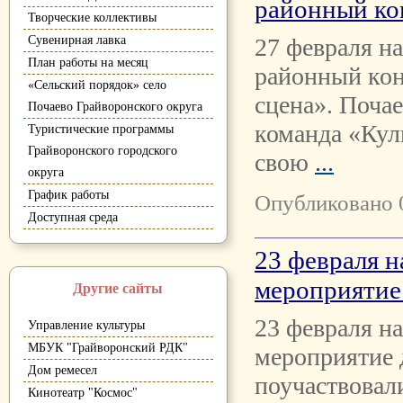
районный ко
Творческие коллективы
Сувенирная лавка
27 февраля н
План работы на месяц
районный кон
«Сельский порядок» село
сцена». Поча
Почаево Грайворонского округа
команда «Кул
Туристические программы
Грайворонского городского
свою
...
округа
График работы
Опубликовано 
Доступная среда
23 февраля н
мероприятие 
Другие сайты
23 февраля н
Управление культуры
МБУК "Грайворонский РДК"
мероприятие 
Дом ремесел
поучаствовал
Кинотеатр "Космос"