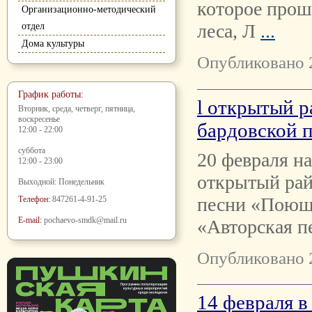
которое прош
Организационно-методический
леса, Л
...
отдел
Дома культуры
Опубликовано 
График работы:
l открытый 
Вторник, среда, четверг, пятница,
воскресенье
бардовской 
12:00 - 22:00
суббота
20 февраля н
12:00 - 23:00
открытый рай
Выходной: Понедельник
песни «Поющ
Телефон:
847261-4-91-25
E-mail:
pochaevo-smdk@mail.ru
«Авторская п
Опубликовано 
14 февраля 