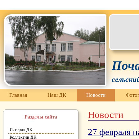
Белгородская область Грайворонский муниципальный окр
Поча
сельски
Главная
Наш ДК
Новости
Фотог
Новости
Разделы сайта
27 февраля 
История ДК
Коллектив ДК