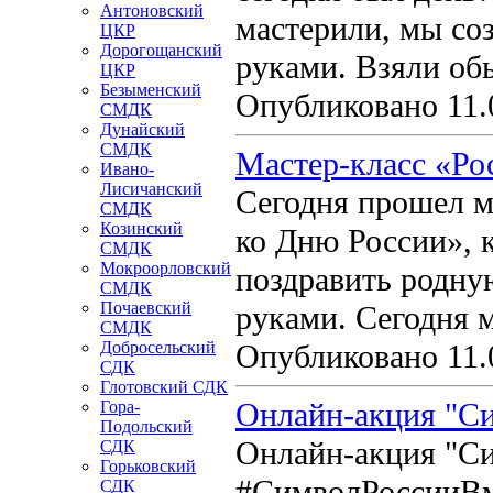
Антоновский
мастерили, мы со
ЦКР
Дорогощанский
руками. Взяли об
ЦКР
Безыменский
Опубликовано 11.
СМДК
Дунайский
СМДК
Мастер-класс «Ро
Ивано-
Лисичанский
Сегодня прошел ма
СМДК
Козинский
ко Дню России», 
СМДК
Мокроорловский
поздравить родную
СМДК
Почаевский
руками. Сегодня 
СМДК
Добросельский
Опубликовано 11.
СДК
Глотовский СДК
Онлайн-акция "Си
Гора-
Подольский
Онлайн-акция "Си
СДК
Горьковский
#СимволРоссииВм
СДК