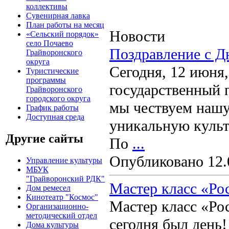
коллективы
Сувенирная лавка
План работы на месяц
Новости
«Сельский порядок»
село Почаево
Поздравление с Д
Грайворонского
округа
Сегодня, 12 июня
Туристические
программы
государственный 
Грайворонского
городского округа
мы чествуем нашу
График работы
Доступная среда
уникальную культ
Другие сайты
По
...
Опубликовано 12.
Управление культуры
МБУК
"Грайворонский РДК"
Мастер класс «Ро
Дом ремесел
Кинотеатр "Космос"
Мастер класс «Рос
Организационно-
методический отдел
сегодня был день!
Дома культуры