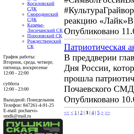
Косиловский
#КультураГрайв
СДК
Смородинский
реакцию «Лайк»
СДК
Казачье-
Опубликовано 11.
Лисичанский СК
Порозовский СК
Рождественский
Патриотическая а
СК
В преддверии гла
График работы:
Вторник, среда, четверг,
Дня России, кото
пятница, воскресенье
12:00 - 22:00
прошла патриотич
суббота
Почаевского СМД
12:00 - 23:00
Опубликовано 10.
Выходной: Понедельник
Телефон:
847261-4-91-25
E-mail:
pochaevo-
<<
<
1
|
2
|
3
|
4
|
5
>
>>
smdk@mail.ru