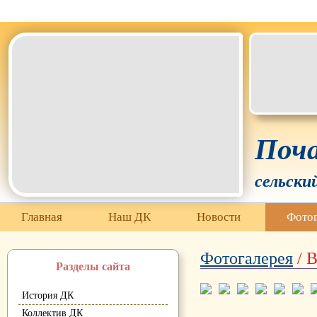
Белгородская область Грайворонский муниципальный окр
Поча
сельски
Главная
Наш ДК
Новости
Фотог
Фотогалерея
/ В
Разделы сайта
История ДК
Коллектив ДК