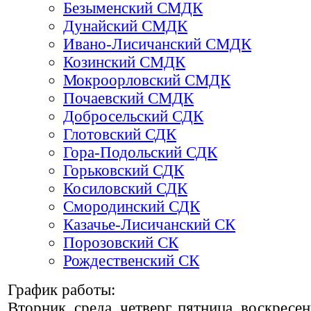
Безыменский СМДК
Дунайский СМДК
Ивано-Лисичанский СМДК
Козинский СМДК
Мокроорловский СМДК
Почаевский СМДК
Добросельский СДК
Глотовский СДК
Гора-Подольский СДК
Горьковский СДК
Косиловский СДК
Смородинский СДК
Казачье-Лисичанский СК
Порозовский СК
Рождественский СК
График работы:
Вторник, среда, четверг, пятница, воскресен