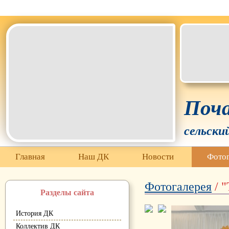
Белгородская область Грайворонский муниципальный окр
Поча
сельски
Главная
Наш ДК
Новости
Фотог
Фотогалерея
/ "
Разделы сайта
История ДК
Коллектив ДК