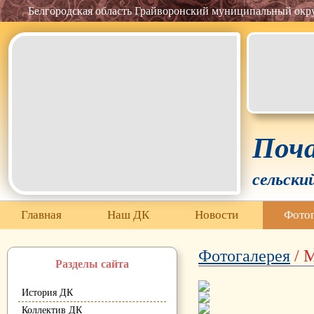
Белгородская область Грайворонский муниципальный окр
Поча
сельски
Главная
Наш ДК
Новости
Фотог
Фотогалерея
/ 
Разделы сайта
История ДК
Коллектив ДК