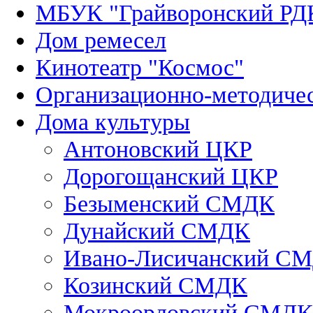
МБУК "Грайворонский РД
Дом ремесел
Кинотеатр "Космос"
Организационно-методиче
Дома культуры
Антоновский ЦКР
Дорогощанский ЦКР
Безыменский СМДК
Дунайский СМДК
Ивано-Лисичанский С
Козинский СМДК
Мокроорловский СМДК