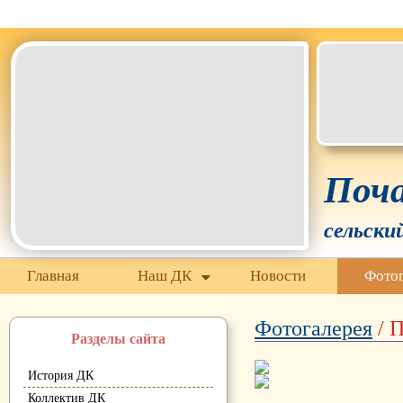
Белгородская область Грайворонский муниципальный окр
Поча
сельски
Главная
Наш ДК
Новости
Фотог
Фотогалерея
/ П
Разделы сайта
История ДК
Коллектив ДК