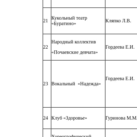
Кукольный театр
21
Кляпко Л.В.
«Буратино»
Народный коллектив
22
Гордеева Е.И.
«Почаевские девчата»
Гордеева Е.И.
23
Вокальный «Надежда»
24
Клуб «Здоровье»
Гуринова М.М
Хореографический