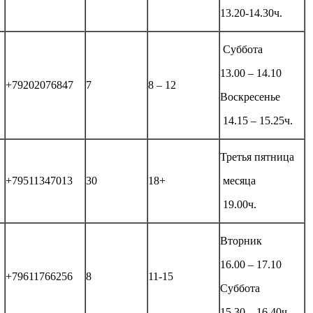
13.20-14.30ч.
Суббота
13.00 – 14.10
+79202076847
7
8 – 12
Воскресенье
14.15 – 15.25ч.
Третья пятница
+79511347013
30
18+
месяца
19.00ч.
Вторник
16.00 – 17.10
+79611766256
8
11-15
Суббота
15.30 – 16.40ч.