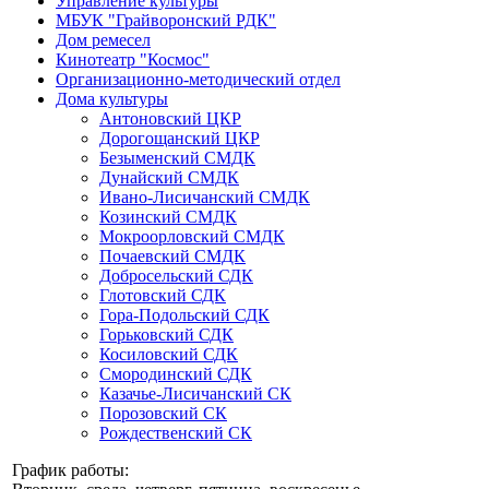
Управление культуры
МБУК "Грайворонский РДК"
Дом ремесел
Кинотеатр "Космос"
Организационно-методический отдел
Дома культуры
Антоновский ЦКР
Дорогощанский ЦКР
Безыменский СМДК
Дунайский СМДК
Ивано-Лисичанский СМДК
Козинский СМДК
Мокроорловский СМДК
Почаевский СМДК
Добросельский СДК
Глотовский СДК
Гора-Подольский СДК
Горьковский СДК
Косиловский СДК
Смородинский СДК
Казачье-Лисичанский СК
Порозовский СК
Рождественский СК
График работы: