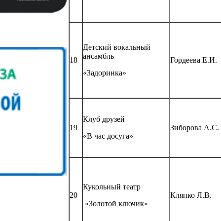
Детский вокальный
ансамбль
18
Гордеева Е.И.
«Задоринка»
Клуб друзей
19
Зиборова А.С.
«В час досуга»
Кукольный театр
20
Кляпко Л.В.
«Золотой ключик»