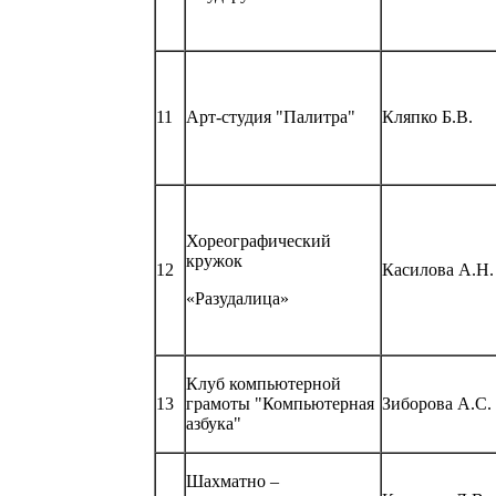
11
Арт-студия "Палитра"
Кляпко Б.В.
Хореографический
кружок
12
Касилова А.Н.
«Разудалица»
Клуб компьютерной
13
грамоты "Компьютерная
Зиборова А.С.
азбука"
Шахматно –