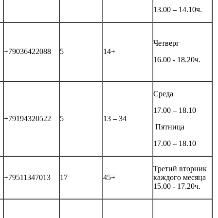
13.00 – 14.10ч.
Четверг
+79036422088
5
14+
16.00 - 18.20ч.
Среда
17.00 – 18.10
+79194320522
5
13 – 34
Пятница
17.00 – 18.10
Третий вторник
+79511347013
17
45+
каждого месяца
15.00 - 17.20ч.