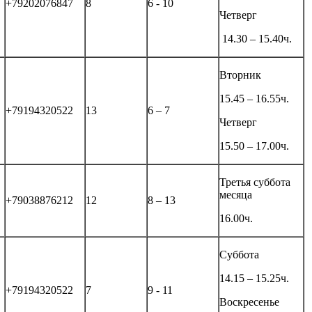
+79202076847
8
6 - 10
Четверг
14.30 – 15.40ч.
Вторник
15.45 – 16.55ч.
+79194320522
13
6 – 7
Четверг
15.50 – 17.00ч.
Третья суббота
месяца
+79038876212
12
8 – 13
16.00ч.
Суббота
14.15 – 15.25ч.
+79194320522
7
9 - 11
Воскресенье