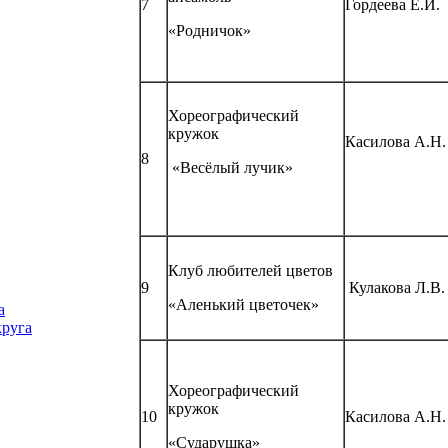
7
Гордеева Е.И.
«Родничок»
Хореографический
кружок
Касилова А.Н.
8
«Весёлый лучик»
Клуб любителей цветов
9
Кулакова Л.В.
«Аленький цветочек»
а
круга
Хореографический
кружок
10
Касилова А.Н.
«Сударушка»