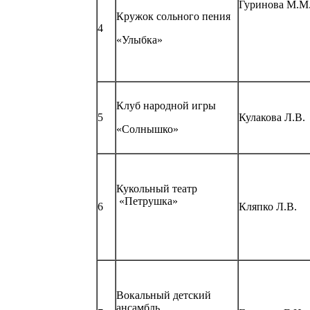
Гуринова М.М
Кружок сольного пения
4
«Улыбка»
Клуб народной игры
5
Кулакова Л.В.
«Солнышко»
Кукольный театр
«Петрушка»
6
Кляпко Л.В.
Вокальный детский
ансамбль