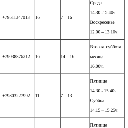
Cреда
14.30 -15.40ч.
+79511347013
16
7 – 16
Воскресенье
12.00 – 13.10ч.
Вторая cуббота
+79038876212
16
14 – 16
месяца
16.00ч.
Пятница
.
14.30 - 15.40ч.
+79803227992
11
7 – 13
Суббоа
14.15 – 15.25ч.
Пятница