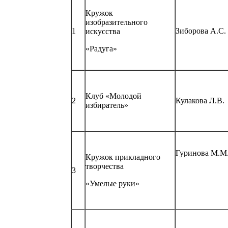
Кружок
изобразительного
1
Зиборова А.С.
искусства
«Радуга»
Клуб «Молодой
2
Кулакова Л.В.
избиратель»
Гуринова М.М
Кружок прикладного
творчества
3
«Умелые руки»