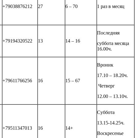
+79038876212
27
6 – 70
1 раз в месяц
Последняя
+79194320522
13
14 – 16
суббота месяца
16.00ч.
Вроник
17.10 – 18.20ч.
+79611766256
16
15 – 67
Четверг
12.00 – 13.10ч.
Суббота
13.15-14.25ч.
+79511347013
16
14+
Воскресенье