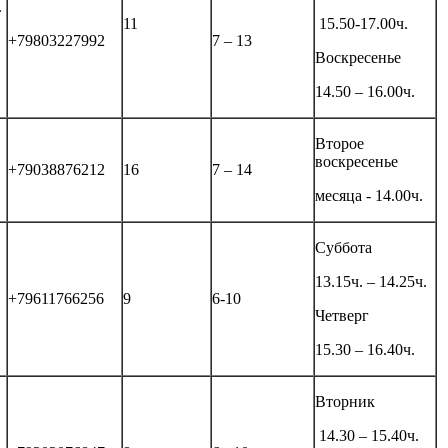
.
11
15.50-17.00ч.
+79803227992
7 – 13
Воскресенье
14.50 – 16.00ч.
Второе
воскресенье
+79038876212
16
7 – 14
месяца - 14.00ч.
Суббота
13.15ч. – 14.25ч.
+79611766256
9
6-10
Четверг
15.30 – 16.40ч.
Вторник
14.30 – 15.40ч.