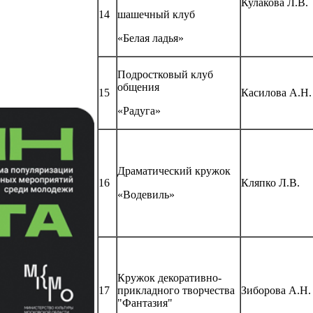
Кулакова Л.В.
14
шашечный клуб
«Белая ладья»
Подростковый клуб
общения
15
Касилова А.Н.
«Радуга»
Драматический кружок
16
Кляпко Л.В.
«Водевиль»
Кружок декоративно-
17
прикладного творчества
Зиборова А.Н.
"Фантазия"