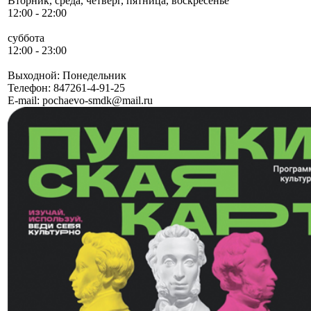
Вторник, среда, четверг, пятница, воскресенье
12:00 - 22:00
суббота
12:00 - 23:00
Выходной: Понедельник
Телефон:
847261-4-91-25
E-mail:
pochaevo-smdk@mail.ru