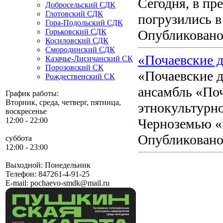
Сегодня, в пр
Добросельский СДК
Глотовский СДК
погрузились в
Гора-Подольский СДК
Горьковский СДК
Опубликовано 
Косиловский СДК
Смородинский СДК
«Почаевские д
Казачье-Лисичанский СК
Порозовский СК
«Почаевские д
Рождественский СК
ансамбль «Поч
График работы:
Вторник, среда, четверг, пятница,
этнокультурно
воскресенье
12:00 - 22:00
Черноземью «
Опубликовано 
суббота
12:00 - 23:00
Выходной: Понедельник
Телефон:
847261-4-91-25
E-mail:
pochaevo-smdk@mail.ru