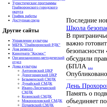
Туристические программы
Грайворонского городского
округа
График работы
Последние но
Доступная среда
Школа безопа
Другие сайты
В приграничье
Управление культуры
важно готовит
МБУК "Грайворонский РДК"
Дом ремесел
безопасности 
Кинотеатр "Космос"
обсудили прав
Организационно-методический
отдел
(БПЛА
...
Дома культуры
Антоновский ЦКР
Опубликовано
Дорогощанский ЦКР
Безыменский СМДК
Дунайский СМДК
День Прохоро
Ивано-Лисичанский
Память о подв
СМДК
Козинский СМДК
объединяет по
Мокроорловский СМДК
Почаевский СМДК