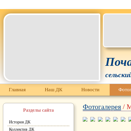
Белгородская область Грайворонский муниципальный окр
Поча
сельски
Главная
Наш ДК
Новости
Фотог
Фотогалерея
/ 
Разделы сайта
История ДК
Коллектив ДК