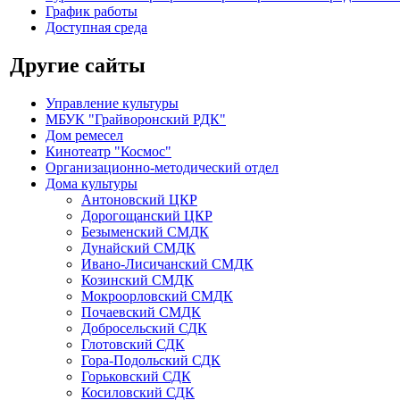
График работы
Доступная среда
Другие сайты
Управление культуры
МБУК "Грайворонский РДК"
Дом ремесел
Кинотеатр "Космос"
Организационно-методический отдел
Дома культуры
Антоновский ЦКР
Дорогощанский ЦКР
Безыменский СМДК
Дунайский СМДК
Ивано-Лисичанский СМДК
Козинский СМДК
Мокроорловский СМДК
Почаевский СМДК
Добросельский СДК
Глотовский СДК
Гора-Подольский СДК
Горьковский СДК
Косиловский СДК